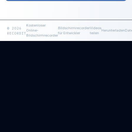
Kostenloser
© 2026
Bildschirmrecorder
Videos
Online-
Herunterladen
Dat
RECORDIT
für Entwickler
teilen
Bildschirmrecorder