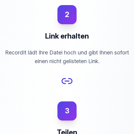
2
Link erhalten
RecordIt lädt Ihre Datei hoch und gibt Ihnen sofort
einen nicht gelisteten Link.
3
Teilen