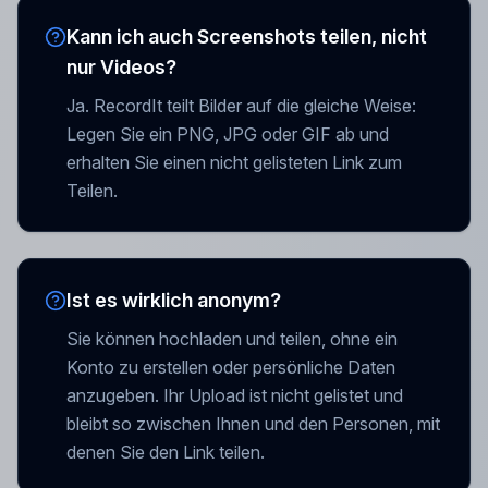
Kann ich auch Screenshots teilen, nicht
nur Videos?
Ja. RecordIt teilt Bilder auf die gleiche Weise:
Legen Sie ein PNG, JPG oder GIF ab und
erhalten Sie einen nicht gelisteten Link zum
Teilen.
Ist es wirklich anonym?
Sie können hochladen und teilen, ohne ein
Konto zu erstellen oder persönliche Daten
anzugeben. Ihr Upload ist nicht gelistet und
bleibt so zwischen Ihnen und den Personen, mit
denen Sie den Link teilen.