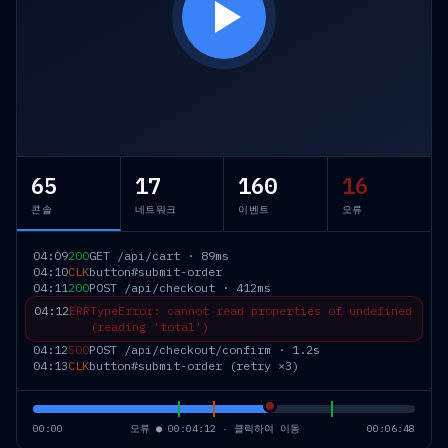
65
17
160
16
콘솔
네트워크
이벤트
오류
04:09
200
GET /api/cart · 89ms
04:10
CLK
button#submit-order
04:11
200
POST /api/checkout · 412ms
04:12
ERR
TypeError: cannot read properties of undefined
(reading 'total')
04:12
500
POST /api/checkout/confirm · 1.2s
04:13
CLK
button#submit-order (retry ×3)
00:00
오류 ● 00:04:12 · 클릭하여 이동
00:06:48