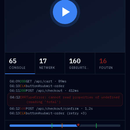
65
17
160
16
CONSOLE
NETWERK
GEBEURTENISSEN
FOUTEN
04:09
200
GET /api/cart · 89ms
04:10
CLK
button#submit-order
04:11
200
POST /api/checkout · 412ms
04:12
ERR
TypeError: cannot read properties of undefined
(reading 'total')
04:12
500
POST /api/checkout/confirm · 1.2s
04:13
CLK
button#submit-order (retry ×3)