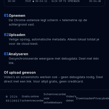
00:00
FOUT ● 00:04:12 · KLIK OM TE SPRINGEN
00:06:48
01
Opnemen
De Chrome-extensie legt scherm + telemetrie op de
achtergrond vast.
02
Uploaden
Veilige opslag, automatische metadata. Alleen lokaal totdat je
voor de cloud kiest.
03
Analyseren
Gesynchroniseerde weergave met debugdata. Deel met één
link.
Of upload gewoon
Video's en screenshots werken ook - geen debugdata nodig. Deel
direct met een link. Voor altijd gratis, geen creditcard.
Schermrecorder
© 2026
Gratis online
Video's
voor
Downloaden
Privacybel
RECORDIT
schermrecorder
delen
ontwikkelaars