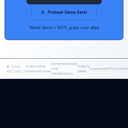
Probeer Demo Eerst
Werkt direct
•
100% gratis voor altijd
Schermrecorder
© 2026
Gratis online
Video's
voor
Downloaden
Privacybel
RECORDIT
schermrecorder
delen
ontwikkelaars