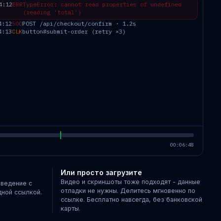
4:12
ERR
TypeError: cannot read properties of undefined
(reading 'total')
4:12
500
POST /api/checkout/confirm · 1.2s
4:13
CLK
button#submit-order (retry ×3)
00:06:48
Или просто загрузите
Видео и скриншоты тоже подходят - данные
ведение с
отладки не нужны. Делитесь мгновенно по
дной ссылкой.
ссылке. Бесплатно навсегда, без банковской
карты.