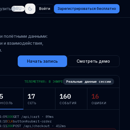
рузить
RU
Войти
Зарегистрироваться бесплатно
ми полётными данными:
и и взаимодействия,
.
Начать запись
Смотреть демо
ТЕЛЕМЕТРИЯ: В ЭФИРЕ
Реальные данные сессии
5
17
160
16
ОНСОЛЬ
СЕТЬ
СОБЫТИЯ
ОШИБКИ
4:09
200
GET /api/cart · 89ms
4:10
CLK
button#submit-order
4:11
200
POST /api/checkout · 412ms