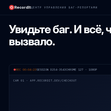
RecordIt
ЦЕНТР УПРАВЛЕНИЯ БАГ-РЕПОРТАМИ
Увидьте баг. И всё, 
вызвало.
REC 00:04:23
SESSION D254-3543
CHROME 127 · 1080P
CAM 01 · APP.RECORDIT.DEV/CHECKOUT