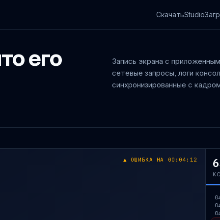
Скачать
Studio
Заг
что его
Запись экрана с приложенны
сетевые запросы, логи консол
синхронизированные с кадром
6
▲
ОШИБКА НА 00:04:12
К
0
0
0