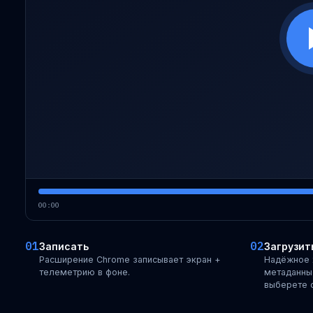
00:00
01
02
Записать
Загрузит
Расширение Chrome записывает экран +
Надёжное 
телеметрию в фоне.
метаданные
выберете 