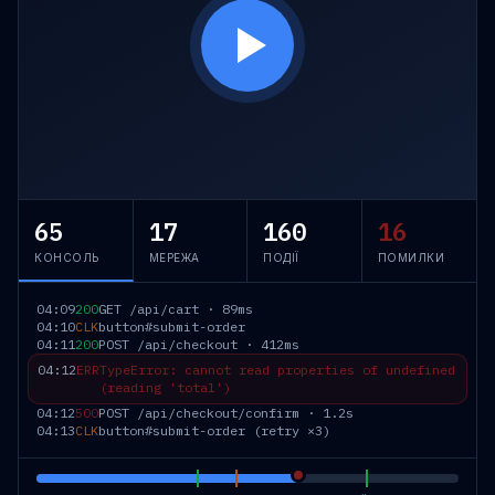
65
17
160
16
КОНСОЛЬ
МЕРЕЖА
ПОДІЇ
ПОМИЛКИ
04:09
200
GET /api/cart · 89ms
04:10
CLK
button#submit-order
04:11
200
POST /api/checkout · 412ms
04:12
ERR
TypeError: cannot read properties of undefined
(reading 'total')
04:12
500
POST /api/checkout/confirm · 1.2s
04:13
CLK
button#submit-order (retry ×3)