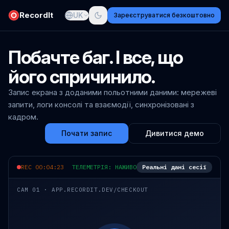
RecordIt
UK
Зареєструватися безкоштовно
Побачте баг. І все, що
його спричинило.
Запис екрана з доданими польотними даними: мережеві
запити, логи консолі та взаємодії, синхронізовані з
кадром.
Почати запис
Дивитися демо
REC 00:04:23
ТЕЛЕМЕТРІЯ: НАЖИВО
Реальні дані сесії
CAM 01 · APP.RECORDIT.DEV/CHECKOUT