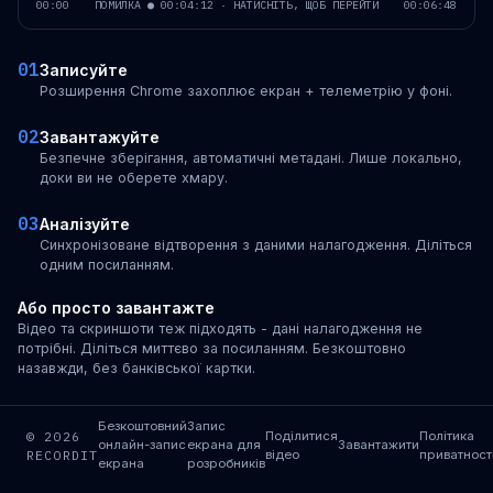
00:00
ПОМИЛКА ● 00:04:12 · НАТИСНІТЬ, ЩОБ ПЕРЕЙТИ
00:06:48
01
Записуйте
Розширення Chrome захоплює екран + телеметрію у фоні.
02
Завантажуйте
Безпечне зберігання, автоматичні метадані. Лише локально,
доки ви не оберете хмару.
03
Аналізуйте
Синхронізоване відтворення з даними налагодження. Діліться
одним посиланням.
Або просто завантажте
Відео та скриншоти теж підходять - дані налагодження не
потрібні. Діліться миттєво за посиланням. Безкоштовно
назавжди, без банківської картки.
Безкоштовний
Запис
© 2026
Поділитися
Політика
онлайн-запис
екрана для
Завантажити
RECORDIT
відео
приватност
екрана
розробників