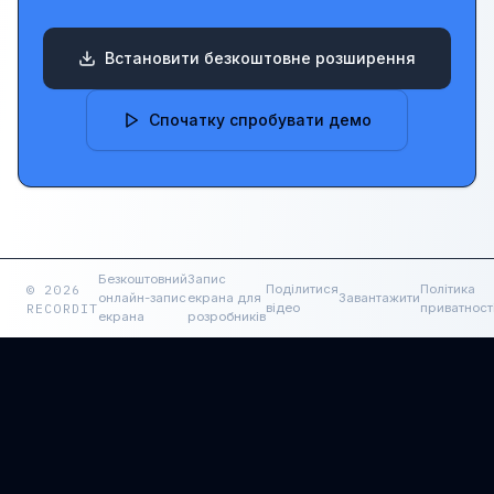
Встановити безкоштовне розширення
Спочатку спробувати демо
Безкоштовний
Запис
© 2026
Поділитися
Політика
онлайн-запис
екрана для
Завантажити
RECORDIT
відео
приватност
екрана
розробників