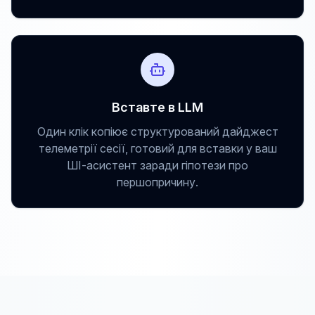
Вставте в LLM
Один клік копіює структурований дайджест
телеметрії сесії, готовий для вставки у ваш
ШІ-асистент заради гіпотези про
першопричину.