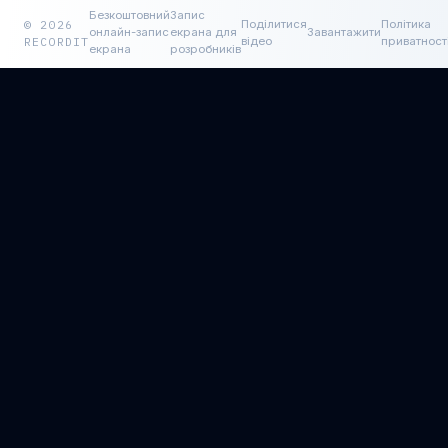
Безкоштовний
Запис
© 2026
Поділитися
Політика
онлайн-запис
екрана для
Завантажити
RECORDIT
відео
приватност
екрана
розробників