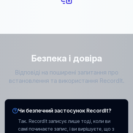
Безпека і довіра
Відповіді на поширені запитання про
встановлення та використання RecordIt.
Чи безпечний застосунок RecordIt?
Так. RecordIt записує лише тоді, коли ви
самі починаєте запис, і ви вирішуєте, що з